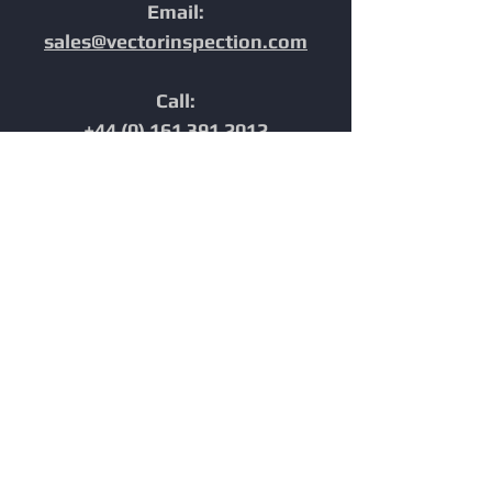
Email:
sales@vectorinspection.com
Call:
+44 (0) 161 391 2012
Address:
Unit 10, Europa Court,
Chester,
Cheshire,
CH1 4NP,
United Kingdom
Home
In-Line Inspection
Furnace Tube Inspection